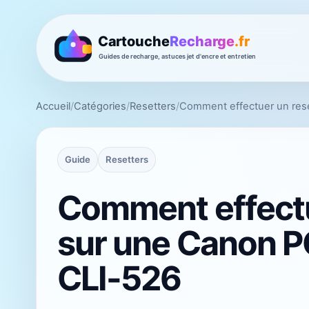
Accueil
/
Catégories
/
Resetters
/
Comment effectuer un res
Guide
Resetters
Comment effectu
sur une Canon P
CLI-526